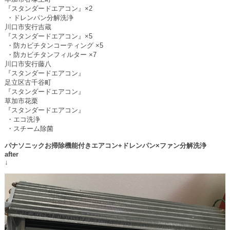
『スタンダードエアコン』
×2
・ドレンパン分解洗浄
川口市安行吉蔵
『スタンダードエアコン』
×5
・防カビチタンコーティング
×5
・防カビチタンフィルター
×7
川口市安行藤八
『スタンダードエアコン』
足立区古千谷町
『スタンダードエアコン』
草加市花栗
『スタンダードエアコン』
・エコ洗浄
・スチーム除菌
パナソニックお掃除機能付きエアコン
+
ドレンパン
×
ファン分解洗浄
after
↓