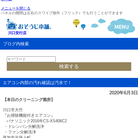
メニューを閉じる
パネルの開閉は左右のスワイプ操作（フリック）でも行うことができます
川口安行店
ブログ内検索
エアコン内部の汚れ確認は汚水で！
2020年6月3日
【本日のクリーニング箇所】
川口市大竹
『お掃除機能付きエアコン』
パナソニック
2016
年
CS-XS406C2
・ドレンパン分解洗浄
・ファン分解洗浄
草加市谷塚上町