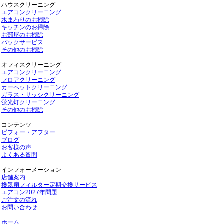
ハウスクリーニング
エアコンクリーニング
水まわりのお掃除
キッチンのお掃除
お部屋のお掃除
パックサービス
その他のお掃除
オフィスクリーニング
エアコンクリーニング
フロアクリーニング
カーペットクリーニング
ガラス・サッシクリーニング
蛍光灯クリーニング
その他のお掃除
コンテンツ
ビフォー・アフター
ブログ
お客様の声
よくある質問
インフォーメーション
店舗案内
換気扇フィルター定期交換サービス
エアコン2027年問題
ご注文の流れ
お問い合わせ
ホーム