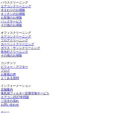
ハウスクリーニング
エアコンクリーニング
水まわりのお掃除
キッチンのお掃除
お部屋のお掃除
パックサービス
その他のお掃除
オフィスクリーニング
エアコンクリーニング
フロアクリーニング
カーペットクリーニング
ガラス・サッシクリーニング
蛍光灯クリーニング
その他のお掃除
コンテンツ
ビフォー・アフター
ブログ
お客様の声
よくある質問
インフォーメーション
店舗案内
換気扇フィルター定期交換サービス
エアコン2027年問題
ご注文の流れ
お問い合わせ
ホーム