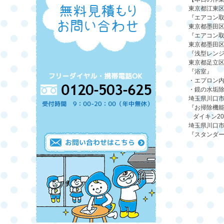
東京都江東
『エアコン
東京都墨田
『エアコン
東京都墨田
『浅型レン
東京都足立
『浴室』
・エプロン
・鏡の水垢
埼玉県川口
『お掃除機
ダイキン
20
埼玉県川口
『スタンダ