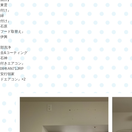
区東雲
取付け』
区緑
取付け』
区石原
ジフード取替え』
区伊興
内部洗浄
除去
&
コーティング
市石神
能付きエアコン』
08
年
AN71JRP
市安行領家
ードエアコン』
×2