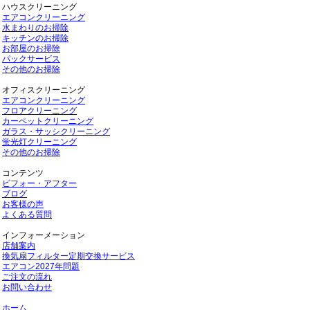
ハウスクリーニング
エアコンクリーニング
水まわりのお掃除
キッチンのお掃除
お部屋のお掃除
パックサービス
その他のお掃除
オフィスクリーニング
エアコンクリーニング
フロアクリーニング
カーペットクリーニング
ガラス・サッシクリーニング
蛍光灯クリーニング
その他のお掃除
コンテンツ
ビフォー・アフター
ブログ
お客様の声
よくある質問
インフォーメーション
店舗案内
換気扇フィルター定期交換サービス
エアコン2027年問題
ご注文の流れ
お問い合わせ
ホーム