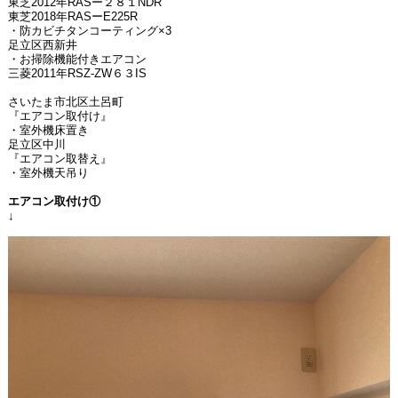
東芝2012年RASー２８１NDR
東芝2018年RASーE225R
・防カビチタンコーティング×3
足立区西新井
・お掃除機能付きエアコン
三菱2011年RSZ-ZW６３IS
さいたま市北区土呂町
『エアコン取付け』
・室外機床置き
足立区中川
『エアコン取替え』
・室外機天吊り
エアコン取付け①
↓