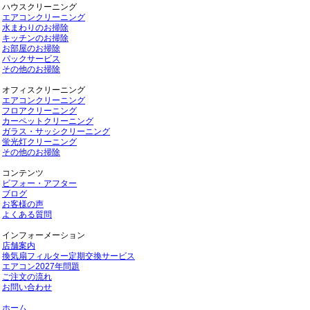
ハウスクリーニング
エアコンクリーニング
水まわりのお掃除
キッチンのお掃除
お部屋のお掃除
パックサービス
その他のお掃除
オフィスクリーニング
エアコンクリーニング
フロアクリーニング
カーペットクリーニング
ガラス・サッシクリーニング
蛍光灯クリーニング
その他のお掃除
コンテンツ
ビフォー・アフター
ブログ
お客様の声
よくある質問
インフォーメーション
店舗案内
換気扇フィルター定期交換サービス
エアコン2027年問題
ご注文の流れ
お問い合わせ
ホーム