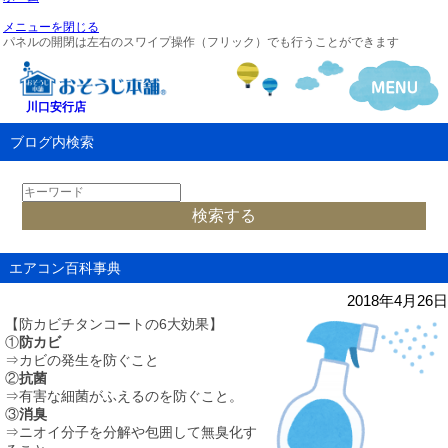
メニューを閉じる
パネルの開閉は左右のスワイプ操作（フリック）でも行うことができます
川口安行店
ブログ内検索
エアコン百科事典
2018年4月26日
【防カビチタンコートの6大効果】
①
防カビ
⇒カビの発生を防ぐこと
②
抗菌
⇒有害な細菌がふえるのを防ぐこと。
③
消臭
⇒ニオイ分子を分解や包囲して無臭化す