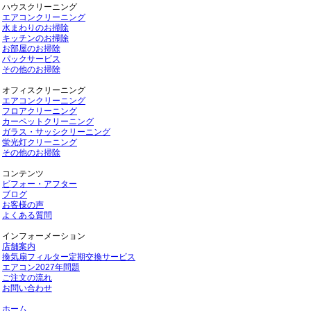
ハウスクリーニング
エアコンクリーニング
水まわりのお掃除
キッチンのお掃除
お部屋のお掃除
パックサービス
その他のお掃除
オフィスクリーニング
エアコンクリーニング
フロアクリーニング
カーペットクリーニング
ガラス・サッシクリーニング
蛍光灯クリーニング
その他のお掃除
コンテンツ
ビフォー・アフター
ブログ
お客様の声
よくある質問
インフォーメーション
店舗案内
換気扇フィルター定期交換サービス
エアコン2027年問題
ご注文の流れ
お問い合わせ
ホーム