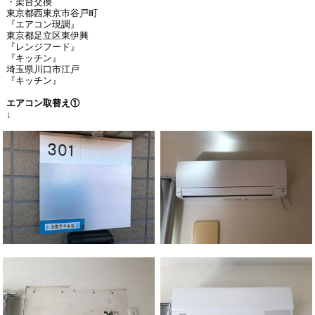
・架台交換
東京都西東京市谷戸町
『エアコン現調』
東京都足立区東伊興
『レンジフード』
『キッチン』
埼玉県川口市江戸
『キッチン』
エアコン取替え①
↓