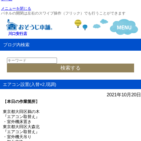
メニューを閉じる
パネルの開閉は左右のスワイプ操作（フリック）でも行うことができます
川口安行店
ブログ内検索
エアコン設置(入替×2,現調)
2021年10月20日
【
本日の作業箇所
】
東京都大田区鵜の木
『エアコン取替え』
・室外機床置き
東京都大田区大森北
『エアコン取替え』
・室外機天吊り