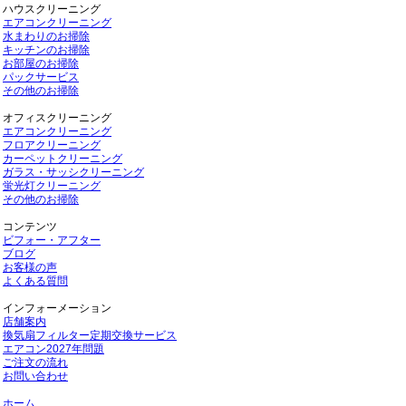
ハウスクリーニング
エアコンクリーニング
水まわりのお掃除
キッチンのお掃除
お部屋のお掃除
パックサービス
その他のお掃除
オフィスクリーニング
エアコンクリーニング
フロアクリーニング
カーペットクリーニング
ガラス・サッシクリーニング
蛍光灯クリーニング
その他のお掃除
コンテンツ
ビフォー・アフター
ブログ
お客様の声
よくある質問
インフォーメーション
店舗案内
換気扇フィルター定期交換サービス
エアコン2027年問題
ご注文の流れ
お問い合わせ
ホーム