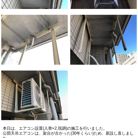
本日は、エアコン設置
(
入替
×2,
現調
)
の施工を行いました。
公団天吊エアコンは、架台が古かった
(30
年くらい
)
ため、新設し直しまし