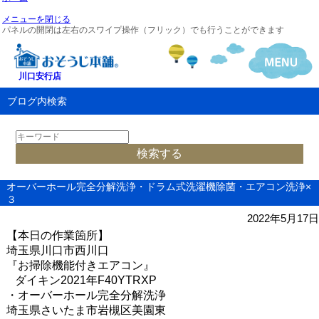
メニューを閉じる
パネルの開閉は左右のスワイプ操作（フリック）でも行うことができます
川口安行店
ブログ内検索
オーバーホール完全分解洗浄・ドラム式洗濯機除菌・エアコン洗浄×
３
2022年5月17日
【本日の作業箇所】
埼玉県川口市西川口
『お掃除機能付きエアコン』
ダイキン
2021
年
F40YTRXP
・オーバーホール完全分解洗浄
埼玉県さいたま市岩槻区美園東