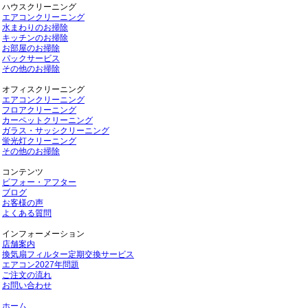
ハウスクリーニング
エアコンクリーニング
水まわりのお掃除
キッチンのお掃除
お部屋のお掃除
パックサービス
その他のお掃除
オフィスクリーニング
エアコンクリーニング
フロアクリーニング
カーペットクリーニング
ガラス・サッシクリーニング
蛍光灯クリーニング
その他のお掃除
コンテンツ
ビフォー・アフター
ブログ
お客様の声
よくある質問
インフォーメーション
店舗案内
換気扇フィルター定期交換サービス
エアコン2027年問題
ご注文の流れ
お問い合わせ
ホーム