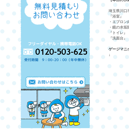
埼玉県川口
『浴室』
・エプロン
・鏡の水垢
『トイレ』
『洗面台』
ゲージマニ
↓