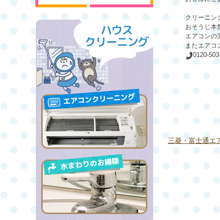
クリーニン
おそうじ本
エアコンの
またエアコ
0120-50
三菱・富士通エ