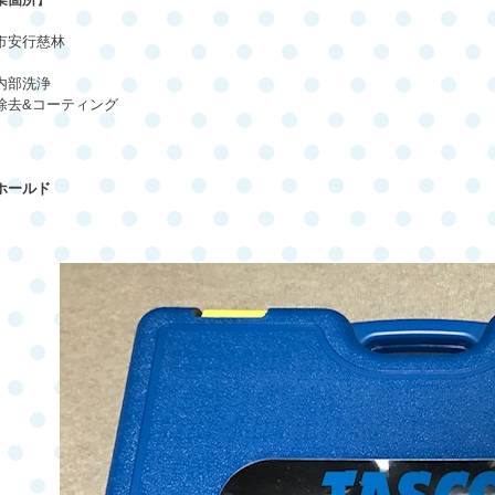
市安行慈林
内部洗浄
除去
&
コーティング
ホールド