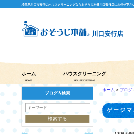
埼玉県川口市安行のハウスクリーニングならおそうじ本舗川口安行店にお任せ下さ
川口安行店
ホーム
ハウスクリーニング
HOME
HOUSE CLEANING
ホーム
>
ブログ
ブログ内検索
ゲージマ
【
本日の作