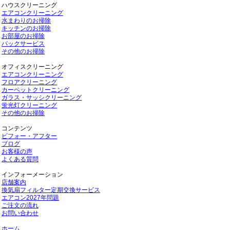
ハウスクリーニング
エアコンクリーニング
水まわりのお掃除
キッチンのお掃除
お部屋のお掃除
パックサービス
その他のお掃除
オフィスクリーニング
エアコンクリーニング
フロアクリーニング
カーペットクリーニング
ガラス・サッシクリーニング
蛍光灯クリーニング
その他のお掃除
コンテンツ
ビフォー・アフター
ブログ
お客様の声
よくある質問
インフォーメーション
店舗案内
換気扇フィルター定期交換サービス
エアコン2027年問題
ご注文の流れ
お問い合わせ
ホーム