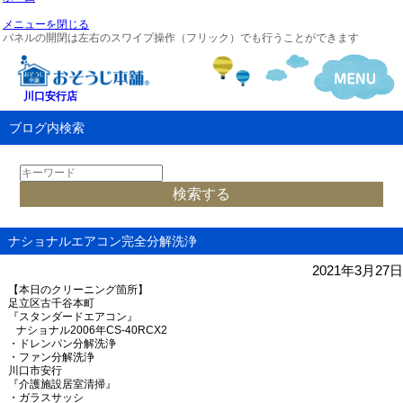
メニューを閉じる
パネルの開閉は左右のスワイプ操作（フリック）でも行うことができます
川口安行店
ブログ内検索
ナショナルエアコン完全分解洗浄
2021年3月27日
【本日のクリーニング箇所】
足立区古千谷本町
『スタンダードエアコン』
ナショナル
2006
年
CS-40RCX2
・ドレンパン分解洗浄
・ファン分解洗浄
川口市安行
『介護施設居室清掃』
・ガラスサッシ