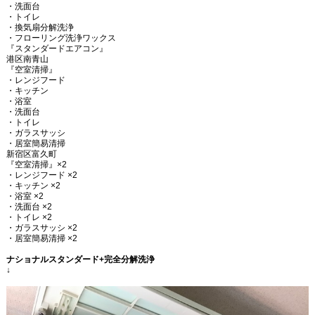
・洗面台
・トイレ
・換気扇分解洗浄
・フローリング洗浄ワックス
『スタンダードエアコン』
港区南青山
『空室清掃』
・レンジフード
・キッチン
・浴室
・洗面台
・トイレ
・ガラスサッシ
・居室簡易清掃
新宿区富久町
『空室清掃』
×2
・レンジフード
×2
・キッチン
×2
・浴室
×2
・洗面台
×2
・トイレ
×2
・ガラスサッシ
×2
・居室簡易清掃
×2
ナショナルスタンダード
+
完全分解洗浄
↓