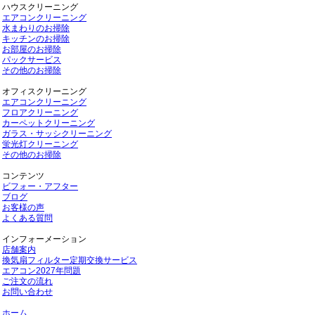
ハウスクリーニング
エアコンクリーニング
水まわりのお掃除
キッチンのお掃除
お部屋のお掃除
パックサービス
その他のお掃除
オフィスクリーニング
エアコンクリーニング
フロアクリーニング
カーペットクリーニング
ガラス・サッシクリーニング
蛍光灯クリーニング
その他のお掃除
コンテンツ
ビフォー・アフター
ブログ
お客様の声
よくある質問
インフォーメーション
店舗案内
換気扇フィルター定期交換サービス
エアコン2027年問題
ご注文の流れ
お問い合わせ
ホーム