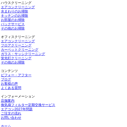
ハウスクリーニング
エアコンクリーニング
水まわりのお掃除
キッチンのお掃除
お部屋のお掃除
パックサービス
その他のお掃除
オフィスクリーニング
エアコンクリーニング
フロアクリーニング
カーペットクリーニング
ガラス・サッシクリーニング
蛍光灯クリーニング
その他のお掃除
コンテンツ
ビフォー・アフター
ブログ
お客様の声
よくある質問
インフォーメーション
店舗案内
換気扇フィルター定期交換サービス
エアコン2027年問題
ご注文の流れ
お問い合わせ
ホーム