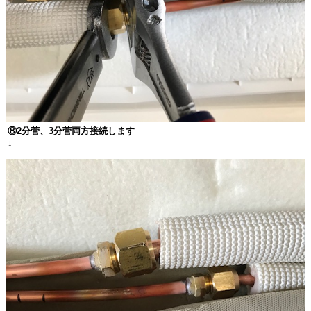
⑧
2
分菅、
3
分菅両方接続します
↓