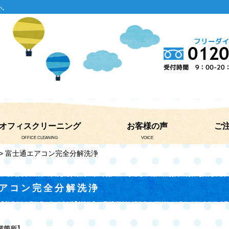
い。
オフィスクリーニング
お客様の声
ご
OFFICE CLEANING
VOICE
> 富士通エアコン完全分解洗浄
アコン完全分解洗浄
業箇所】