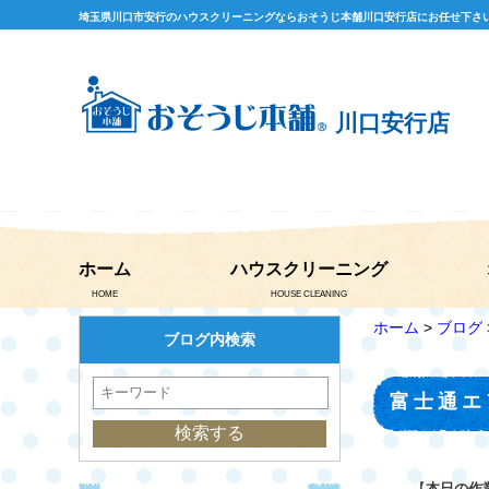
埼玉県川口市安行のハウスクリーニングならおそうじ本舗川口安行店にお任せ下さ
川口安行店
ホーム
ハウスクリーニング
HOME
HOUSE CLEANING
ホーム
>
ブログ
ブログ内検索
富士通エ
【
本日の作