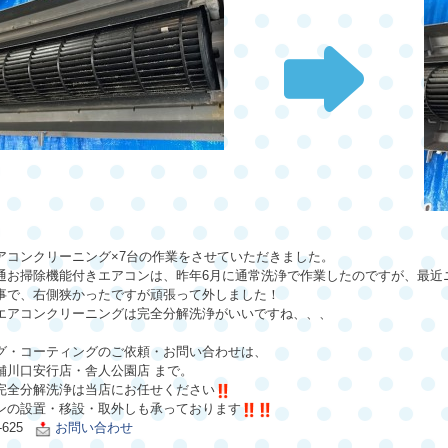
アコンクリーニング
×7
台の作業をさせていただきました。
通お掃除機能付きエアコンは、昨年
6
月に通常洗浄で作業したのですが、最近
事で、右側狭かったですが頑張って外しました！
エアコンクリーニングは完全分解洗浄がいいですね、、、
グ・コーティングのご依頼・お問い合わせは、
舗川口安行店・舎人公園店
まで。
完全分解洗浄は当店にお任せください
ンの設置・移設・
取外しも承っております
3-625
お問い合わせ