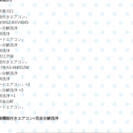
市東川口
能付きエアコン』
年
MSZ-BXV404S
ン分解洗浄
解洗浄
ードエアコン』
ン分解洗浄
解洗浄
市江戸袋
能付きエアコン』
17
年
AS-M40G2W
ン分解洗浄
解洗浄
ードエアコン』
×3
ン分解洗浄
×3
解洗浄
×1
市金山町
ードエアコン』
除機能付きエアコン
+
完全分解洗浄