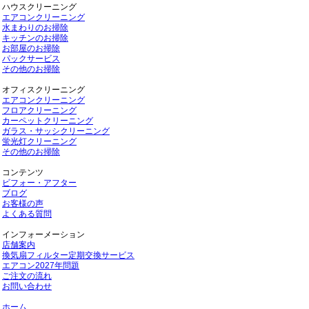
ハウスクリーニング
エアコンクリーニング
水まわりのお掃除
キッチンのお掃除
お部屋のお掃除
パックサービス
その他のお掃除
オフィスクリーニング
エアコンクリーニング
フロアクリーニング
カーペットクリーニング
ガラス・サッシクリーニング
蛍光灯クリーニング
その他のお掃除
コンテンツ
ビフォー・アフター
ブログ
お客様の声
よくある質問
インフォーメーション
店舗案内
換気扇フィルター定期交換サービス
エアコン2027年問題
ご注文の流れ
お問い合わせ
ホーム