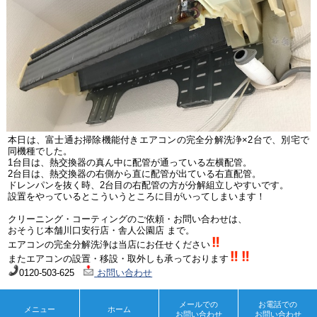
本日は、富士通お掃除機能付きエアコンの完全分解洗浄
×2
台で、別宅で
同機種でした。
1
台目は、熱交換器の真ん中に配管が通っている左横配管。
2
台目は、熱交換器の右側から直に配管が出ている右直配管。
ドレンパンを抜く時、
2
台目の右配管の方が分解組立しやすいです。
設置をやっているとこういうところに目がいってしまいます！
クリーニング・コーティングのご依頼・お問い合わせは、
おそうじ本舗川口安行店・舎人公園店
まで。
エアコンの完全分解洗浄は当店にお任せください
またエアコンの設置・移設・
取外しも承っております
0120-503-625
お問い合わせ
« 前のページへ
次のページへ »
メールでの
お電話での
メニュー
ホーム
お問い合わせ
お問い合わせ