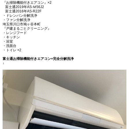
『お掃除機能付きエアコン』
×2
富士通
2019
年
AS-
Ｍ
56J2
富士通
2016
年
AS-R22F
・ドレンパン分解洗浄
・ファン分解洗浄
埼玉県川口市鳩ヶ谷本町
『戸建まるごとクリーニング』
・レンジフード
・キッチン
・浴室
・洗面台
・トイレ
×2
富士通お掃除機能付きエアコン
+
完全分解洗浄
↓