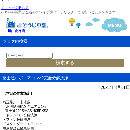
メニューを閉じる
パネルの開閉は左右のスワイプ操作（フリック）でも行うことができます
川口安行店
ブログ内検索
富士通ロボエアコン×2完全分解洗浄
2021年8月11日
【
本日の作業箇所
】
埼玉県川口市末広
『お掃除機能付きエアコン』
富士通
2015
年
AS-405BKS2
・ドレンパン分解洗浄
・ファン分解洗浄
『スタンダードエアコン』
東京都足立区東伊興