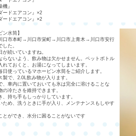
燥機』
ダードエアコン』
×2
ダードエアコン』
×2
ビン水筒】
川口市本町
→
川口市栄町
→
川口市上青木
→
川口市安行
でした。
日が続いていますね。
ならないよう、飲み物は欠かせません。ペットボトル
入れておくと、お湯になってしまいます。
毎日使っているマホービン水筒をご紹介します。
ス製で、
2.0L
飲み物が入ります。
で、車内に置いておいても氷は完全に溶けることな
物の冷たさを維持できます。
き、持ち手もしっかりしています。
いため、洗うときに手が入り、メンテナンスもしやす
ことができ、水分に困ることがないです