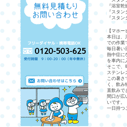
『浴室乾
『スタン
『スタン
【マホー
本日は、
での作業
毎日暑い
熱中症に
を車内に
そこで、
ステンレ
この暑さ
く、飲み
直飲みで
間口が広
いです。
一日持つ