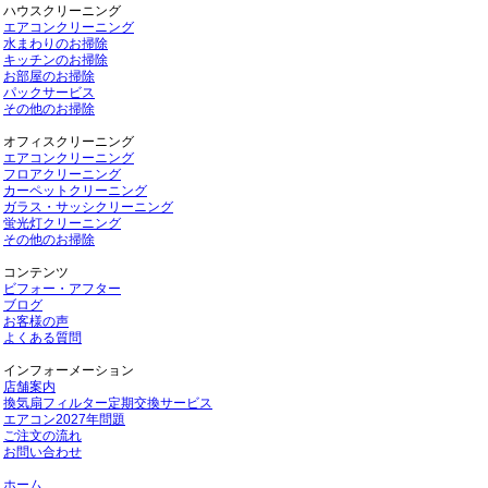
ハウスクリーニング
エアコンクリーニング
水まわりのお掃除
キッチンのお掃除
お部屋のお掃除
パックサービス
その他のお掃除
オフィスクリーニング
エアコンクリーニング
フロアクリーニング
カーペットクリーニング
ガラス・サッシクリーニング
蛍光灯クリーニング
その他のお掃除
コンテンツ
ビフォー・アフター
ブログ
お客様の声
よくある質問
インフォーメーション
店舗案内
換気扇フィルター定期交換サービス
エアコン2027年問題
ご注文の流れ
お問い合わせ
ホーム