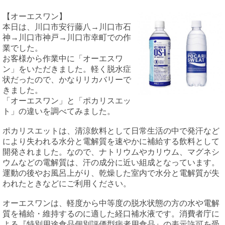
【オーエスワン】
本日は、川口市安行藤八
→
川口市石
神
→
川口市神戸
→
川口市幸町での作
業でした。
お客様から作業中に「オーエスワ
ン」をいただきました。軽く脱水症
状だったので、かなりリカバリーで
きました。
「オーエスワン」と「ポカリスエッ
ト」の違いを調べてみました。
ポカリスエット
は、清涼飲料として日常生活の中で発汗など
により失われる水分と電解質を速やかに補給する飲料として
開発されました。なので、ナトリウムやカリウム、マグネシ
ウムなどの電解質は、汗の成分に近い組成となっています。
運動の後やお風呂上がり、乾燥した室内で水分と電解質が失
われたときなどにご利用ください。
オーエスワン
は、軽度から中等度の脱水状態の方の水や電解
質を補給・維持するのに適した経口補水液です。消費者庁に
よる『特別用途食品個別評価型病者用食品』の表示許可を受