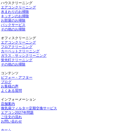
ハウスクリーニング
エアコンクリーニング
水まわりのお掃除
キッチンのお掃除
お部屋のお掃除
パックサービス
その他のお掃除
オフィスクリーニング
エアコンクリーニング
フロアクリーニング
カーペットクリーニング
ガラス・サッシクリーニング
蛍光灯クリーニング
その他のお掃除
コンテンツ
ビフォー・アフター
ブログ
お客様の声
よくある質問
インフォーメーション
店舗案内
換気扇フィルター定期交換サービス
エアコン2027年問題
ご注文の流れ
お問い合わせ
ホーム