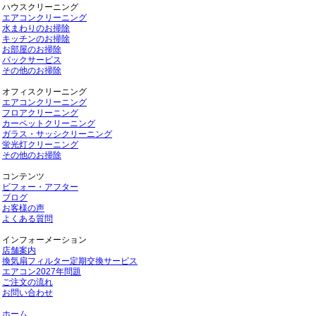
ハウスクリーニング
エアコンクリーニング
水まわりのお掃除
キッチンのお掃除
お部屋のお掃除
パックサービス
その他のお掃除
オフィスクリーニング
エアコンクリーニング
フロアクリーニング
カーペットクリーニング
ガラス・サッシクリーニング
蛍光灯クリーニング
その他のお掃除
コンテンツ
ビフォー・アフター
ブログ
お客様の声
よくある質問
インフォーメーション
店舗案内
換気扇フィルター定期交換サービス
エアコン2027年問題
ご注文の流れ
お問い合わせ
ホーム