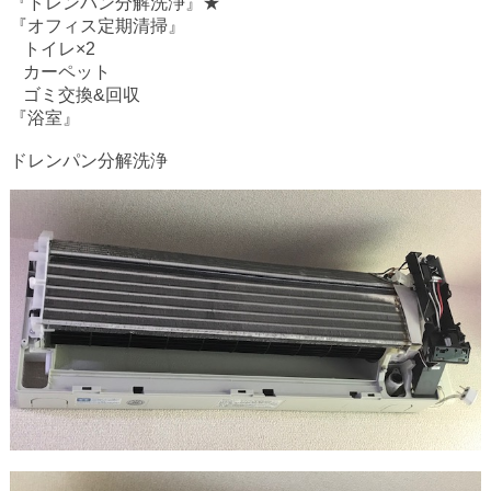
『ドレンパン分解洗浄』★
『オフィス定期清掃』
トイレ
×2
カーペット
ゴミ交換
&
回収
『浴室』
ドレンパン分解洗浄