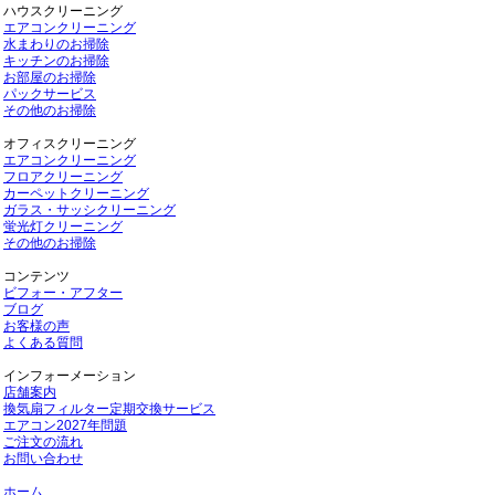
ハウスクリーニング
エアコンクリーニング
水まわりのお掃除
キッチンのお掃除
お部屋のお掃除
パックサービス
その他のお掃除
オフィスクリーニング
エアコンクリーニング
フロアクリーニング
カーペットクリーニング
ガラス・サッシクリーニング
蛍光灯クリーニング
その他のお掃除
コンテンツ
ビフォー・アフター
ブログ
お客様の声
よくある質問
インフォーメーション
店舗案内
換気扇フィルター定期交換サービス
エアコン2027年問題
ご注文の流れ
お問い合わせ
ホーム