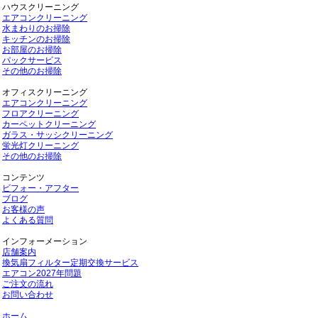
ハウスクリーニング
エアコンクリーニング
水まわりのお掃除
キッチンのお掃除
お部屋のお掃除
パックサービス
その他のお掃除
オフィスクリーニング
エアコンクリーニング
フロアクリーニング
カーペットクリーニング
ガラス・サッシクリーニング
蛍光灯クリーニング
その他のお掃除
コンテンツ
ビフォー・アフター
ブログ
お客様の声
よくある質問
インフォーメーション
店舗案内
換気扇フィルター定期交換サービス
エアコン2027年問題
ご注文の流れ
お問い合わせ
ホーム