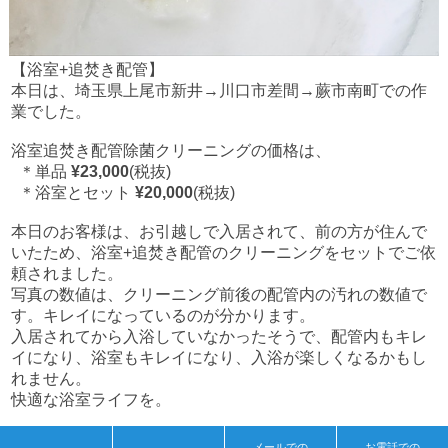
【浴室
+
追焚き配管】
本日は、埼玉県上尾市新井
→
川口市差間
→
蕨市南町での作
業でした。
浴室追焚き配管除菌クリーニングの価格は、
＊単品
¥23
,
000
(税抜)
＊浴室とセット
¥20
,
000
(税抜)
本日のお客様は、お引越しで入居されて、前の方が住んで
いたため、浴室
+
追焚き配管のクリーニングをセットでご依
頼されました。
写真の数値は、クリーニング前後の配管内の汚れの数値で
す。キレイになっているのが分かります。
入居されてから入浴していなかったそうで、配管内もキレ
イになり、浴室もキレイになり、入浴が楽しくなるかもし
れません。
快適な浴室ライフを。
« 前のページへ
次のページへ »
メールでの
お電話での