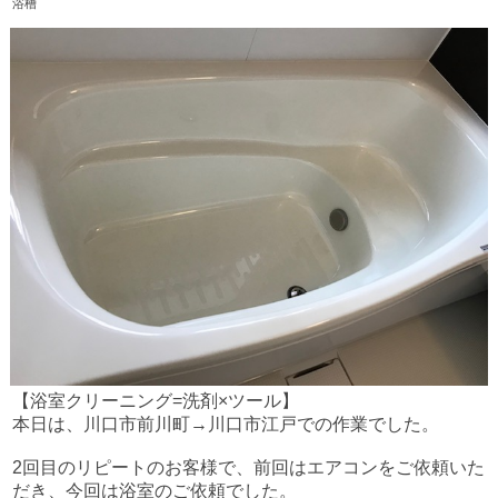
浴槽
【浴室クリーニング
=
洗剤
×
ツール】
本日は、川口市前川町
→
川口市江戸での作業でした。
2
回目のリピートのお客様で、前回はエアコンをご依頼いた
だき、今回は浴室のご依頼でした。