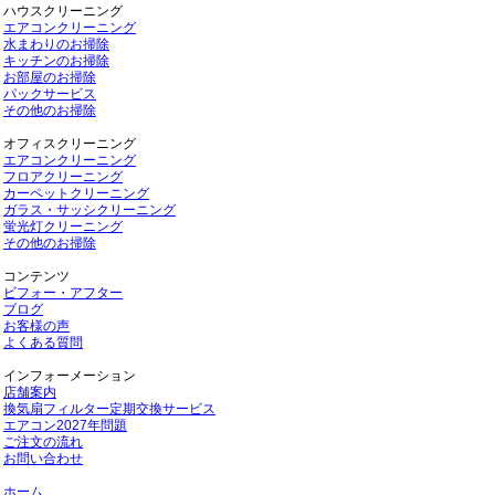
ハウスクリーニング
エアコンクリーニング
水まわりのお掃除
キッチンのお掃除
お部屋のお掃除
パックサービス
その他のお掃除
オフィスクリーニング
エアコンクリーニング
フロアクリーニング
カーペットクリーニング
ガラス・サッシクリーニング
蛍光灯クリーニング
その他のお掃除
コンテンツ
ビフォー・アフター
ブログ
お客様の声
よくある質問
インフォーメーション
店舗案内
換気扇フィルター定期交換サービス
エアコン2027年問題
ご注文の流れ
お問い合わせ
ホーム