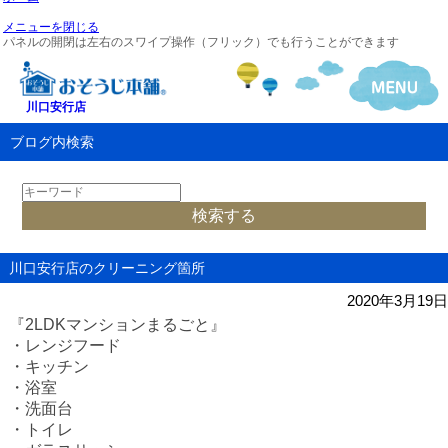
メニューを閉じる
パネルの開閉は左右のスワイプ操作（フリック）でも行うことができます
川口安行店
ブログ内検索
川口安行店のクリーニング箇所
2020年3月19日
『
2LDK
マンションまるごと』
・レンジフード
・キッチン
・浴室
・洗面台
・トイレ