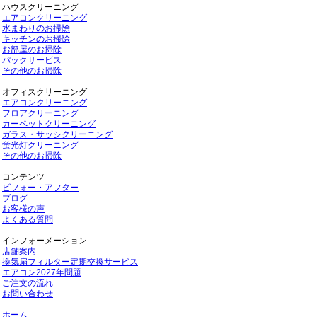
ハウスクリーニング
エアコンクリーニング
水まわりのお掃除
キッチンのお掃除
お部屋のお掃除
パックサービス
その他のお掃除
オフィスクリーニング
エアコンクリーニング
フロアクリーニング
カーペットクリーニング
ガラス・サッシクリーニング
蛍光灯クリーニング
その他のお掃除
コンテンツ
ビフォー・アフター
ブログ
お客様の声
よくある質問
インフォーメーション
店舗案内
換気扇フィルター定期交換サービス
エアコン2027年問題
ご注文の流れ
お問い合わせ
ホーム