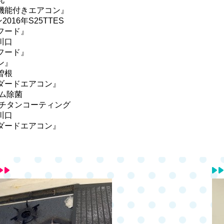
機能付きエアコン』
ン
2016
年
S25TTES
フード』
川口
フード』
ン』
曽根
ダードエアコン』
ム除菌
チタンコーティング
川口
ダードエアコン』