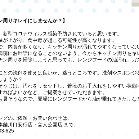
ン周りキレイにしませんか？】
、新型コロナウィルス感染予防されていると思います。
温が上がり、食中毒が起こる可能性が高くなります。
で、内食が多くなり、キッチン周りが汚れてやすくなっていな
病院にお世話になることのないよう、今からキッチン周りをキ
チン周りを掃除しようと思っても、レンジフードの油汚れ、ガ
にどの洗剤を使えば良いか、迷うところです。洗剤やスポンジ
しょうか？
そうじは、汚れをリセットし、普段のお手入れをしやすい状態
すればよいかなど、ご提案させていただきます。
も暑そうなので、夏場にレンジフードから油が垂れてきた
…
な
ングのご依頼・お問い合わせは、
本舗川口安行店・舎人公園店
まで。
03-625