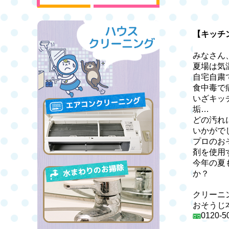
【キッチ
みなさん
夏場は気
自宅自粛
食中毒で
いざキッ
垢
…
どの汚れ
いかがで
プロのお
剤を使用
今年の夏
か？
クリーニ
おそうじ
0120-5