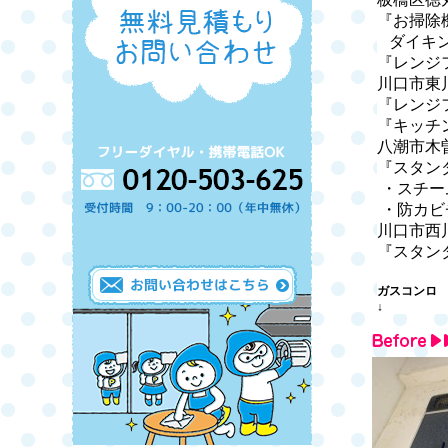
『お掃除
ダイキ
『レンジ
川口市東
『レンジ
『キッチ
八潮市木
『スタン
・スチー
・防カビ
川口市西
『スタン
ガスコンロ
↓