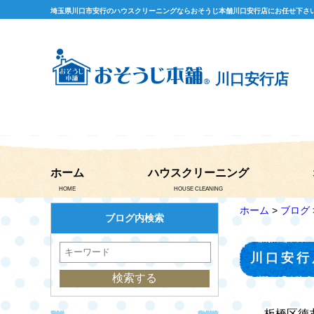
埼玉県川口市安行のハウスクリーニングならおそうじ本舗川口安行店にお任せ下さ
川口安行店
ホーム
ハウスクリーニング
HOME
HOUSE CLEANING
ホーム
>
ブログ
ブログ内検索
川口安行
板橋区徳