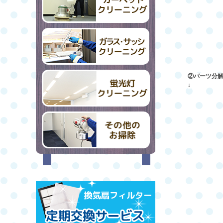
②パーツ分
↓