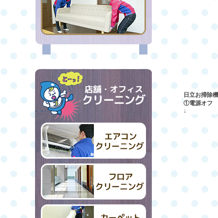
日立お掃除
①電源オフ
↓