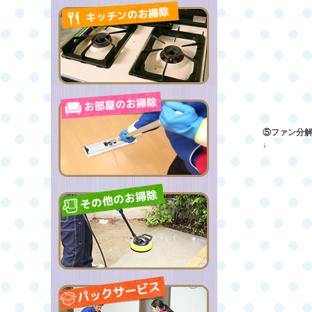
⑤ファン分
↓