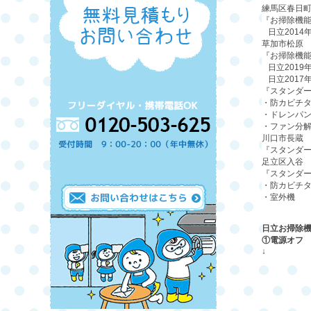
練馬区春日
『お掃除機
日立
2014
草加市松原
『お掃除機
日立
2019
日立
2017
『スタンダ
・
防カビチ
・
ドレンパ
・
ファン分
川口市長蔵
『スタンダ
足立区入谷
『スタンダ
・
防カビチ
・
室外機
日立お掃除
①電源オフ
↓