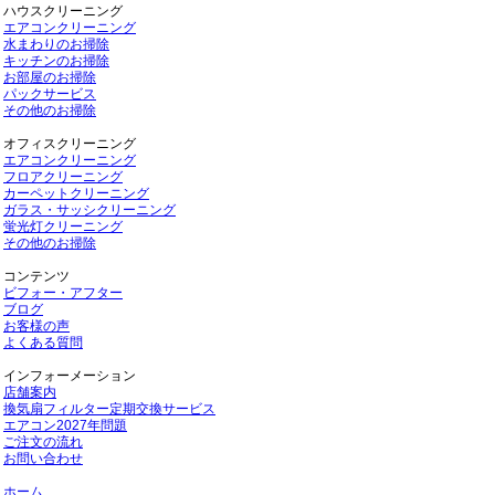
ハウスクリーニング
エアコンクリーニング
水まわりのお掃除
キッチンのお掃除
お部屋のお掃除
パックサービス
その他のお掃除
オフィスクリーニング
エアコンクリーニング
フロアクリーニング
カーペットクリーニング
ガラス・サッシクリーニング
蛍光灯クリーニング
その他のお掃除
コンテンツ
ビフォー・アフター
ブログ
お客様の声
よくある質問
インフォーメーション
店舗案内
換気扇フィルター定期交換サービス
エアコン2027年問題
ご注文の流れ
お問い合わせ
ホーム