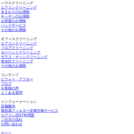
ハウスクリーニング
エアコンクリーニング
水まわりのお掃除
キッチンのお掃除
お部屋のお掃除
パックサービス
その他のお掃除
オフィスクリーニング
エアコンクリーニング
フロアクリーニング
カーペットクリーニング
ガラス・サッシクリーニング
蛍光灯クリーニング
その他のお掃除
コンテンツ
ビフォー・アフター
ブログ
お客様の声
よくある質問
インフォーメーション
店舗案内
換気扇フィルター定期交換サービス
エアコン2027年問題
ご注文の流れ
お問い合わせ
ホーム