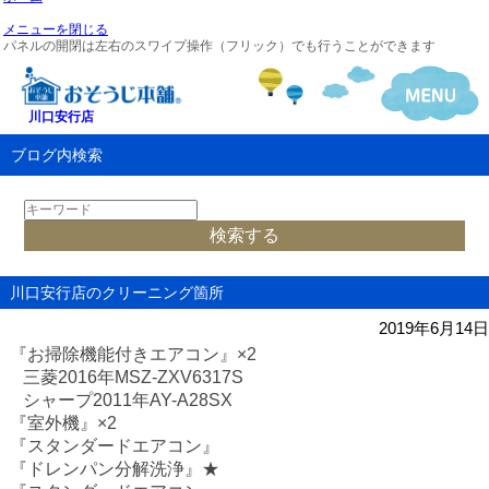
メニューを閉じる
パネルの開閉は左右のスワイプ操作（フリック）でも行うことができます
川口安行店
ブログ内検索
川口安行店のクリーニング箇所
2019年6月14日
『お掃除機能付きエアコン』
×2
三菱
2016
年
MSZ-ZXV6317S
シャープ
2011
年
AY-A28SX
『室外機』
×2
『スタンダードエアコン』
『ドレンパン分解洗浄』★