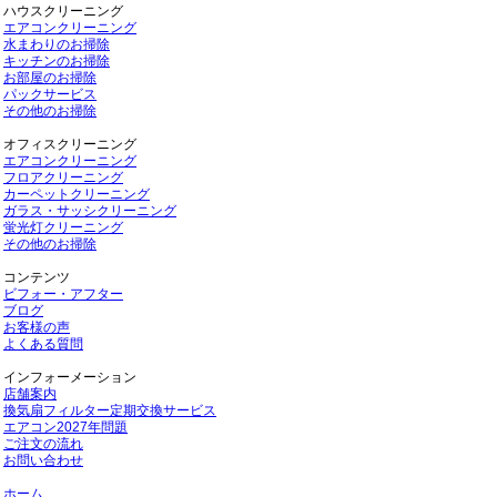
ハウスクリーニング
エアコンクリーニング
水まわりのお掃除
キッチンのお掃除
お部屋のお掃除
パックサービス
その他のお掃除
オフィスクリーニング
エアコンクリーニング
フロアクリーニング
カーペットクリーニング
ガラス・サッシクリーニング
蛍光灯クリーニング
その他のお掃除
コンテンツ
ビフォー・アフター
ブログ
お客様の声
よくある質問
インフォーメーション
店舗案内
換気扇フィルター定期交換サービス
エアコン2027年問題
ご注文の流れ
お問い合わせ
ホーム