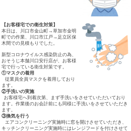
【お客様宅での衛生対策】
本日は、川口市金山町
→
草加市金明
町での作業、川口市江戸
→
足立区保
木間での見積もりでした。
新型コロナウイルス感染防止の為、
おそうじ本舗川口安行店が、お客様
宅で行っている衛生対策です。
①マスクの着用
従業員全員マスクを着用しており
ます。
②手洗いの実施
お客様宅へ到着次第、まず手洗いをさせていただいており
ます。作業後のお会計前にも同様に手洗いをさせていただき
ます。
③換気を行う
エアコンクリーニング実施時に窓を開けさせていただき、
キッチンクリーニング実施時にはレンジフードを付けさせて