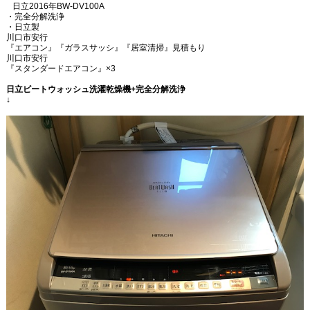
日立
2016
年
BW-DV100A
・完全分解洗浄
・日立製
川口市安行
『エアコン』『ガラスサッシ』『居室清掃』見積もり
川口市安行
『スタンダードエアコン』
×3
日立ビートウォッシュ洗濯乾燥機
+
完全分解洗浄
↓