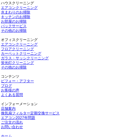
ハウスクリーニング
エアコンクリーニング
水まわりのお掃除
キッチンのお掃除
お部屋のお掃除
パックサービス
その他のお掃除
オフィスクリーニング
エアコンクリーニング
フロアクリーニング
カーペットクリーニング
ガラス・サッシクリーニング
蛍光灯クリーニング
その他のお掃除
コンテンツ
ビフォー・アフター
ブログ
お客様の声
よくある質問
インフォーメーション
店舗案内
換気扇フィルター定期交換サービス
エアコン2027年問題
ご注文の流れ
お問い合わせ
ホーム