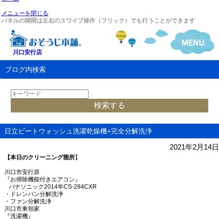
メニューを閉じる
パネルの開閉は左右のスワイプ操作（フリック）でも行うことができます
川口安行店
ブログ内検索
日立ビートウォッシュ洗濯乾燥機+完全分解洗浄
2021年2月14日
【本日のクリーニング箇所
】
川口市安行原
『お掃除機能付きエアコン』
パナソニック
2014
年
CS-284CXR
・ドレンパン分解洗浄
・ファン分解洗浄
川口市東領家
『洗濯機』