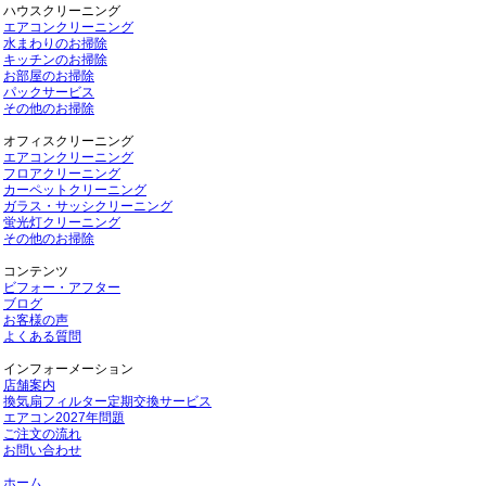
ハウスクリーニング
エアコンクリーニング
水まわりのお掃除
キッチンのお掃除
お部屋のお掃除
パックサービス
その他のお掃除
オフィスクリーニング
エアコンクリーニング
フロアクリーニング
カーペットクリーニング
ガラス・サッシクリーニング
蛍光灯クリーニング
その他のお掃除
コンテンツ
ビフォー・アフター
ブログ
お客様の声
よくある質問
インフォーメーション
店舗案内
換気扇フィルター定期交換サービス
エアコン2027年問題
ご注文の流れ
お問い合わせ
ホーム