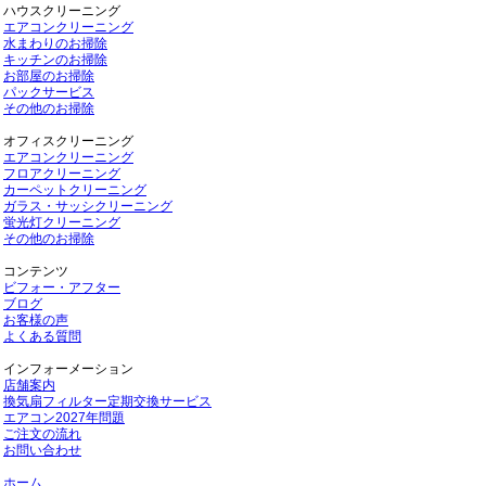
ハウスクリーニング
エアコンクリーニング
水まわりのお掃除
キッチンのお掃除
お部屋のお掃除
パックサービス
その他のお掃除
オフィスクリーニング
エアコンクリーニング
フロアクリーニング
カーペットクリーニング
ガラス・サッシクリーニング
蛍光灯クリーニング
その他のお掃除
コンテンツ
ビフォー・アフター
ブログ
お客様の声
よくある質問
インフォーメーション
店舗案内
換気扇フィルター定期交換サービス
エアコン2027年問題
ご注文の流れ
お問い合わせ
ホーム