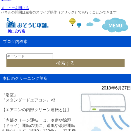
メニューを閉じる
パネルの開閉は左右のスワイプ操作（フリック）でも行うことができます
川口安行店
ブログ内検索
本日のクリーニング箇所
2018年6月27日
『浴室』
『スタンダードエアコン』×3
【エアコンの内部クリーン運転とは】
「内部クリーン運転」は、冷房や除湿
（ドライ）運転の後に、送風や暖房運転
を行ないます（約
80
～
120
分）。
室内機