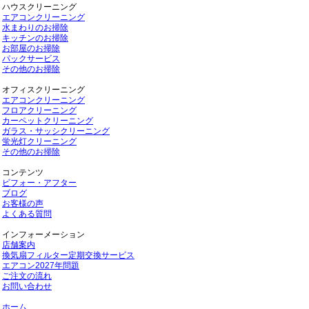
ハウスクリーニング
エアコンクリーニング
水まわりのお掃除
キッチンのお掃除
お部屋のお掃除
パックサービス
その他のお掃除
オフィスクリーニング
エアコンクリーニング
フロアクリーニング
カーペットクリーニング
ガラス・サッシクリーニング
蛍光灯クリーニング
その他のお掃除
コンテンツ
ビフォー・アフター
ブログ
お客様の声
よくある質問
インフォーメーション
店舗案内
換気扇フィルター定期交換サービス
エアコン2027年問題
ご注文の流れ
お問い合わせ
ホーム