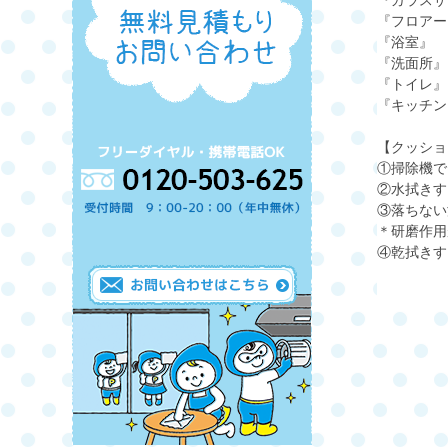
『ガラスサ
『フロアー
『浴室』
『洗面所』
『トイレ』
『キッチン
【クッショ
①掃除機で
②水拭きす
③落ちない
＊研磨作用
④乾拭きす