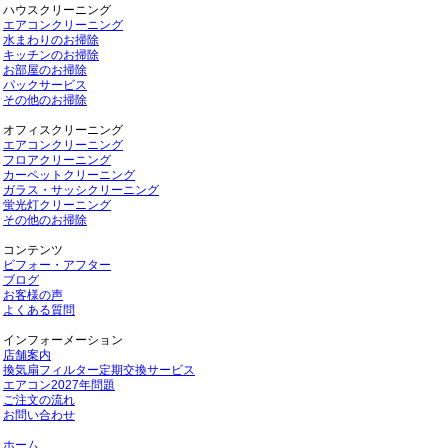
ハウスクリーニング
エアコンクリーニング
水まわりのお掃除
キッチンのお掃除
お部屋のお掃除
パックサービス
その他のお掃除
オフィスクリーニング
エアコンクリーニング
フロアクリーニング
カーペットクリーニング
ガラス・サッシクリーニング
蛍光灯クリーニング
その他のお掃除
コンテンツ
ビフォー・アフター
ブログ
お客様の声
よくある質問
インフォーメーション
店舗案内
換気扇フィルター定期交換サービス
エアコン2027年問題
ご注文の流れ
お問い合わせ
ホーム