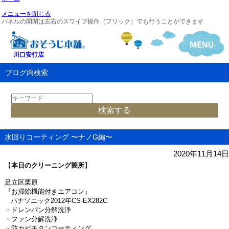
メニューを閉じる
パネルの開閉は左右のスワイプ操作（フリック）でも行うことができます
川口安行店
ブログ内検索
水回りコーティング 〜ナノG編〜
2020年11月14日
【
本日のクリーニング箇所
】
足立区栗原
『お掃除機能付きエアコン』
パナソニック
2012
年
CS-EX282C
・ドレンパン分解洗浄
・ファン分解洗浄
・防カビチタンコーティング