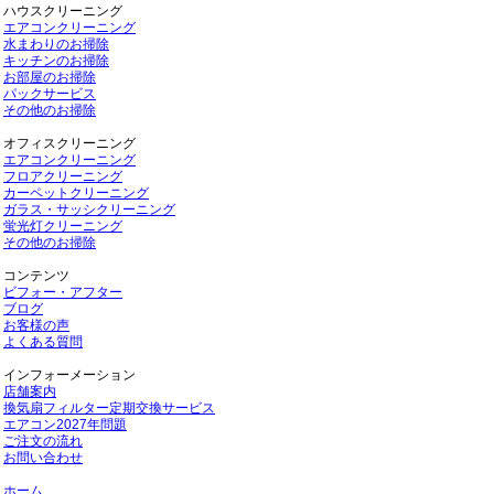
ハウスクリーニング
エアコンクリーニング
水まわりのお掃除
キッチンのお掃除
お部屋のお掃除
パックサービス
その他のお掃除
オフィスクリーニング
エアコンクリーニング
フロアクリーニング
カーペットクリーニング
ガラス・サッシクリーニング
蛍光灯クリーニング
その他のお掃除
コンテンツ
ビフォー・アフター
ブログ
お客様の声
よくある質問
インフォーメーション
店舗案内
換気扇フィルター定期交換サービス
エアコン2027年問題
ご注文の流れ
お問い合わせ
ホーム