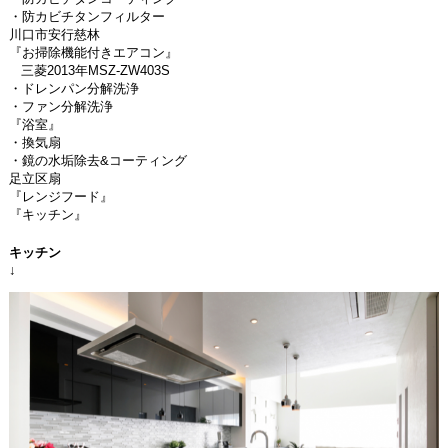
・防カビチタンフィルター
川口市安行慈林
『お掃除機能付きエアコン』
三菱
2013
年
MSZ-ZW403S
・ドレンパン分解洗浄
・ファン分解洗浄
『浴室』
・換気扇
・鏡の水垢除去
&
コーティング
足立区扇
『レンジフード』
『キッチン』
キッチン
↓