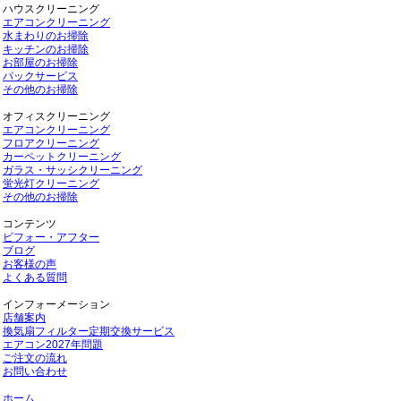
ハウスクリーニング
エアコンクリーニング
水まわりのお掃除
キッチンのお掃除
お部屋のお掃除
パックサービス
その他のお掃除
オフィスクリーニング
エアコンクリーニング
フロアクリーニング
カーペットクリーニング
ガラス・サッシクリーニング
蛍光灯クリーニング
その他のお掃除
コンテンツ
ビフォー・アフター
ブログ
お客様の声
よくある質問
インフォーメーション
店舗案内
換気扇フィルター定期交換サービス
エアコン2027年問題
ご注文の流れ
お問い合わせ
ホーム