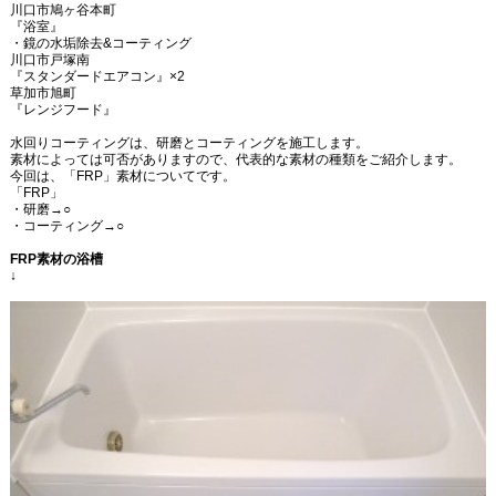
川口市鳩ヶ谷本町
『浴室』
・鏡の水垢除去
&
コーティング
川口市戸塚南
『スタンダードエアコン』
×2
草加市旭町
『レンジフード』
水回りコーティングは、研磨とコーティングを施工します。
素材によっては可否がありますので、代表的な素材の種類をご紹介します。
今回は、「
FRP
」素材についてです。
「
FRP
」
・研磨
→○
・コーティング
→○
FRP
素材の浴槽
↓