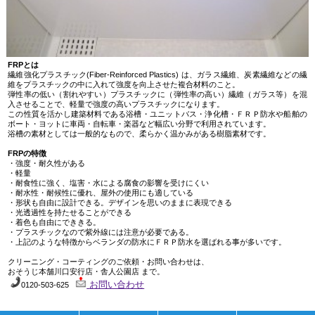
FRP
とは
繊維強化プラスチック
(Fiber-Reinforced Plastics)
は、ガラス繊維、炭素繊維などの繊
維をプラスチックの中に入れて強度を向上させた複合材料のこと。
弾性率の低い（割れやすい）プラスチックに（弾性率の高い）繊維（ガラス等）を混
入させることで、軽量で強度の高いプラスチックになります。
この性質を活かし建築材料である浴槽・ユニットバス・浄化槽・ＦＲＰ防水や船舶の
ボート・ヨットに車両・自転車・楽器など幅広い分野で利用されています。
浴槽の素材としては一般的なもので、柔らかく温かみがある樹脂素材です。
FRP
の特徴
・強度・耐久性がある
・軽量
・耐食性に強く、塩害・水による腐食の影響を受けにくい
・耐水性・耐候性に優れ、屋外の使用にも適している
・形状も自由に設計できる。デザインを思いのままに表現できる
・光透過性を持たせることができる
・着色も自由にでききる。
・プラスチックなので紫外線には注意が必要である。
・上記のような特徴からベランダの防水にＦＲＰ防水を選ばれる事が多いです。
クリーニング・コーティングのご依頼・お問い合わせは、
おそうじ本舗川口安行店・舎人公園店
まで。
お問い合わせ
0120-503-625