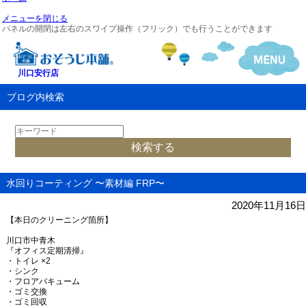
メニューを閉じる
パネルの開閉は左右のスワイプ操作（フリック）でも行うことができます
川口安行店
ブログ内検索
水回りコーティング 〜素材編 FRP〜
2020年11月16日
【本日のクリーニング箇所】
川口市中青木
『オフィス定期清掃』
・トイレ
×2
・シンク
・フロアバキューム
・ゴミ交換
・ゴミ回収