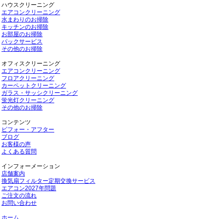
ハウスクリーニング
エアコンクリーニング
水まわりのお掃除
キッチンのお掃除
お部屋のお掃除
パックサービス
その他のお掃除
オフィスクリーニング
エアコンクリーニング
フロアクリーニング
カーペットクリーニング
ガラス・サッシクリーニング
蛍光灯クリーニング
その他のお掃除
コンテンツ
ビフォー・アフター
ブログ
お客様の声
よくある質問
インフォーメーション
店舗案内
換気扇フィルター定期交換サービス
エアコン2027年問題
ご注文の流れ
お問い合わせ
ホーム