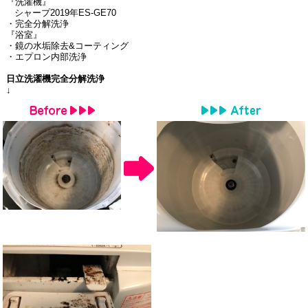
『洗濯機』
シャープ
2019
年
ES-GE70
・完全分解洗浄
『浴室』
・鏡の水垢除去
&
コーティング
・エプロン内部洗浄
日立洗濯機完全分解洗浄
↓