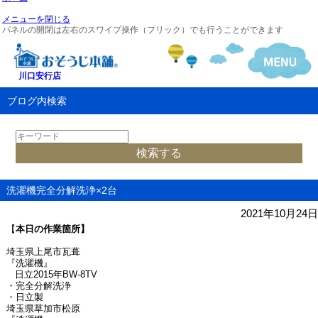
メニューを閉じる
パネルの開閉は左右のスワイプ操作（フリック）でも行うことができます
川口安行店
ブログ内検索
洗濯機完全分解洗浄×2台
2021年10月24日
【
本日の作業箇所】
埼玉県上尾市瓦葺
『洗濯機』
日立
2015
年
BW-8TV
・完全分解洗浄
・日立製
埼玉県草加市松原