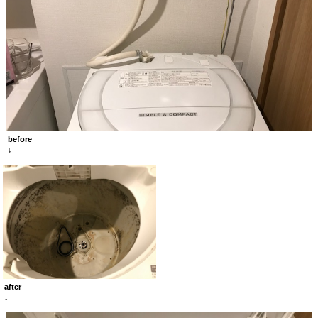
before
↓
after
↓