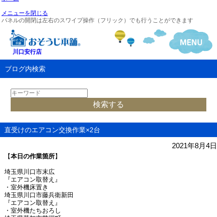
メニューを閉じる
パネルの開閉は左右のスワイプ操作（フリック）でも行うことができます
川口安行店
ブログ内検索
直受けのエアコン交換作業×2台
2021年8月4日
【
本日の作業箇所
】
埼玉県川口市末広
『エアコン取替え』
・室外機床置き
埼玉県川口市藤兵衛新田
『エアコン取替え』
・室外機たちおろし