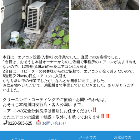
本日は、エアコン設置
(
入替
×2)
の作業でした。直受けのお客様でした。
1
台目は、おそうじ本舗オーナーからのご依頼で事務所のエアコンがあまり冷え
ないので、
12
畳用
(3.6kw)
の三菱エアコンに入替え
2
台目は、リピーターのお客様からのご依頼で、エアコンが全く冷えないので、
6
畳用
(2.2kw)
の日立エアコンに入替え
かなり暑い中の作業でしたが、なんとか無事に完了しました。
お飲み物をいただいて、扇風機まで準備していただきました。ありがとうござ
いました。
クリーニング・コーティングのご依頼・お問い合わせは、
おそうじ本舗川口安行店・舎人公園店
まで。
エアコンの完全分解洗浄は当店にお任せください
またエアコンの設置・移設・
取外しも承っております
0120-503-625
お問い合わせ
« 前のページへ
次のページへ »
メールでの
お電話での
メニュー
ホーム