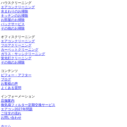
ハウスクリーニング
エアコンクリーニング
水まわりのお掃除
キッチンのお掃除
お部屋のお掃除
パックサービス
その他のお掃除
オフィスクリーニング
エアコンクリーニング
フロアクリーニング
カーペットクリーニング
ガラス・サッシクリーニング
蛍光灯クリーニング
その他のお掃除
コンテンツ
ビフォー・アフター
ブログ
お客様の声
よくある質問
インフォーメーション
店舗案内
換気扇フィルター定期交換サービス
エアコン2027年問題
ご注文の流れ
お問い合わせ
ホーム