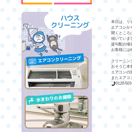
本日は、リ
エアコンか
聞くところ
傾いていま
逆勾配の場
お客様には
クリーニン
おそうじ本
エアコンの
またエアコ
0120-50