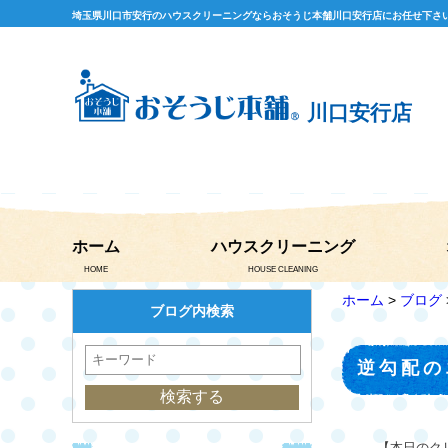
埼玉県川口市安行のハウスクリーニングならおそうじ本舗川口安行店にお任せ下さ
川口安行店
ホーム
ハウスクリーニング
HOME
HOUSE CLEANING
ホーム
>
ブログ
ブログ内検索
逆勾配の
【本日のク