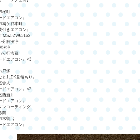
市桜町
ードエアコン』
市鳩ケ谷本町
能付きエアコン』
MSZ-ZW6316S
ン分解洗浄
解洗浄
市安行吉蔵
ードエアコン』×3
市戸塚
と1LDK見積もり』
区舎人
ードエアコン』×2
区西新井
ードエアコン』
タンコーティング
除菌
市木曽呂
ードエアコン』