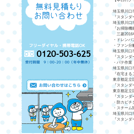
埼玉県川口
『スタンダ
埼玉県川口
『お掃除機
三菱2016年
・ドレンパ
・ファン分
埼玉県川口
『スタンダ
・パテ作業
埼玉県川口
『在宅まるご
東京都足立
『スタンダ
東京都足立
『スタンダ
・防カビチ
・スチーム
埼玉県川口
『スタンダ