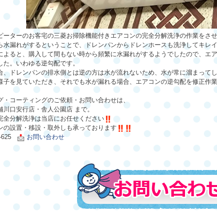
ピーターのお客宅の三菱お掃除機能付きエアコンの完全分解洗浄の作業をさ
ら水漏れがするということで、ドレンパンからドレンホースも洗浄してキレ
によると、購入して間もない時から頻繁に水漏れがするようでしたので、エ
した。いわゆる逆勾配です。
合、ドレンパンの排水側とは逆の方は水が流れないため、水が常に溜まって
様子を見ていただき、それでも水が漏れる場合、エアコンの逆勾配を修正作
グ・コーティングのご依頼・お問い合わせは、
舗川口安行店・舎人公園店
まで。
完全分解洗浄は当店にお任せください
ンの設置・移設・
取外しも承っております
3-625
お問い合わせ