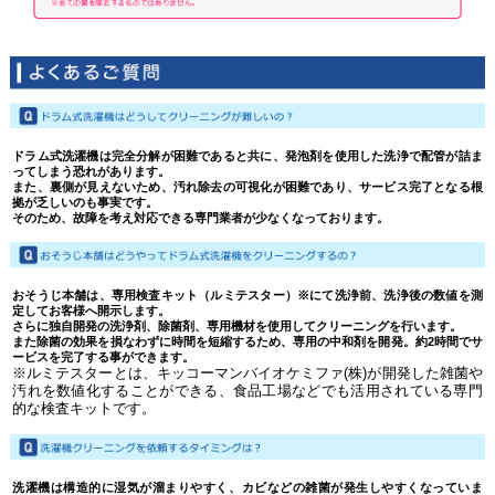
ドラム式洗濯機は完全分解が困難であると共に、発泡剤を使用した洗浄で配管が詰ま
ってしまう恐れがあります。
また、裏側が見えないため、汚れ除去の可視化が困難であり、サービス完了となる根
拠が乏しいのも事実です。
そのため、故障を考え対応できる専門業者が少なくなっております。
おそうじ本舗は、専用検査キット（ルミテスター）※にて洗浄前、洗浄後の数値を測
定してお客様へ開示します。
さらに独自開発の洗浄剤、除菌剤、専用機材を使用してクリーニングを行います。
また除菌の効果を損なわずに時間を短縮するため、専用の中和剤を開発。約2時間でサ
ービスを完了する事ができます。
※ルミテスターとは、キッコーマンバイオケミファ(株)が開発した雑菌や
汚れを数値化することができる、食品工場などでも活用されている専門
的な検査キットです。
洗濯機は構造的に湿気が溜まりやすく、カビなどの雑菌が発生しやすくなっていま