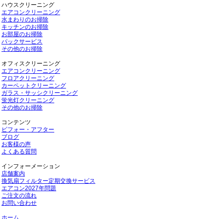
ハウスクリーニング
エアコンクリーニング
水まわりのお掃除
キッチンのお掃除
お部屋のお掃除
パックサービス
その他のお掃除
オフィスクリーニング
エアコンクリーニング
フロアクリーニング
カーペットクリーニング
ガラス・サッシクリーニング
蛍光灯クリーニング
その他のお掃除
コンテンツ
ビフォー・アフター
ブログ
お客様の声
よくある質問
インフォーメーション
店舗案内
換気扇フィルター定期交換サービス
エアコン2027年問題
ご注文の流れ
お問い合わせ
ホーム