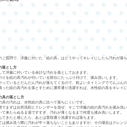
のご質問で、洋服に付いた「絵の具」はどうやってキレイにしたら汚れが落
の落とし方
して洋服に付いている余計な汚れを落としておきます。
のりを絵の具汚れが付いている部分にたっぷり付けて、揉み洗いします。
やっているとだんだん汚れが落ちてくるので、程よいタイミングででんぷん
残った絵の具汚れを落とすために通常通り洗濯すれば、水性絵の具をキレイ
の具の落とし方
の具の汚れは、水性絵の具に比べて落ちにくいです。
態でまずは台所洗剤とクレンザーを混ぜ、そこで洋服の絵の具汚れを揉み洗
いて来たらぬるま湯ですすぎ、汚れが薄くなるまで何度も揉み洗いします。
ちてきたと感じたら、あとは普段通り洗濯すれば落ちます。
ては揉み洗う際に汚れが中々落ちないこともありますが、その場合はクレン