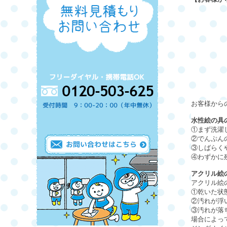
お客様から
水性絵の具
①まず洗濯
②でんぷん
③しばらく
④わずかに
アクリル絵
アクリル絵
①乾いた状
②汚れが浮
③汚れが落
場合によっ