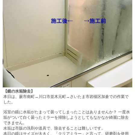
【鏡の水垢除去】
本日は、蕨市南町
→
川口市並木元町
→
さいたま市岩槻区加倉での作業で
した。
浴室の鏡に水垢がたまって曇ってしまったことはありませんか？
一度水
垢がついて白く曇ったミラーを掃除しようとしてもなかなか綺麗に除去
できません。
水垢は市販の洗剤や道具で、除去することは難しいです。
本日の鏡はサイズが大きく、「クリアミラー」と言って、研磨剤を使用