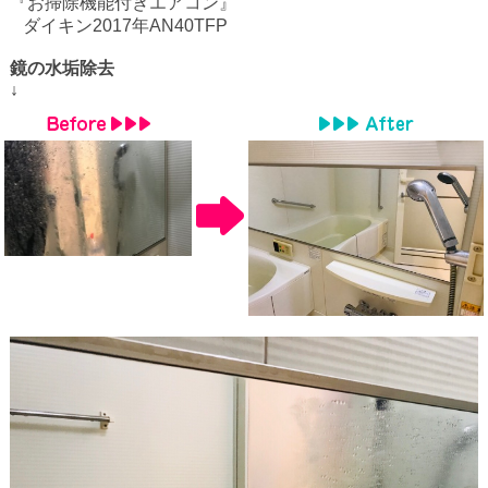
『お掃除機能付きエアコン』
ダイキン
2017
年
AN40TFP
鏡の水垢除去
↓