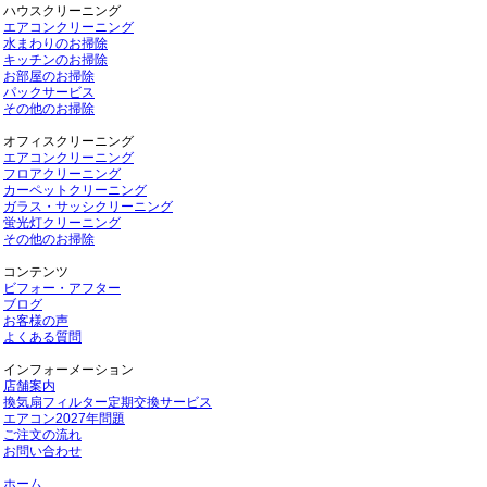
ハウスクリーニング
エアコンクリーニング
水まわりのお掃除
キッチンのお掃除
お部屋のお掃除
パックサービス
その他のお掃除
オフィスクリーニング
エアコンクリーニング
フロアクリーニング
カーペットクリーニング
ガラス・サッシクリーニング
蛍光灯クリーニング
その他のお掃除
コンテンツ
ビフォー・アフター
ブログ
お客様の声
よくある質問
インフォーメーション
店舗案内
換気扇フィルター定期交換サービス
エアコン2027年問題
ご注文の流れ
お問い合わせ
ホーム